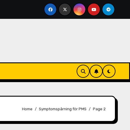
edvetenhet, Tekniker
PMS Uppblåsthet: Frekvens, Inte
Home
Symptomspårning för PMS
Page 2