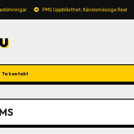
r
PMS Uppblåsthet: Känslomässiga Reaktioner, Självm
u
Ta kontakt
PMS