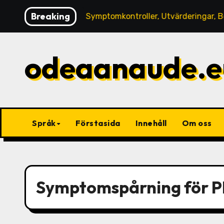
Skip
Breaking
ppblåsthet: Symptomkontroller, Utvärderingar, Bedömninga
to
content
odeaanaude.e
Språk
Förstasida
Innehåll
Om oss
Symptomspårning för 