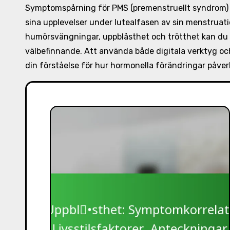
Symptomspårning för PMS (premenstruellt syndrom) är
sina upplevelser under lutealfasen av sin menstrua
humörsvängningar, uppblåsthet och trötthet kan du i
välbefinnande. Att använda både digitala verktyg och
din förståelse för hur hormonella förändringar påver