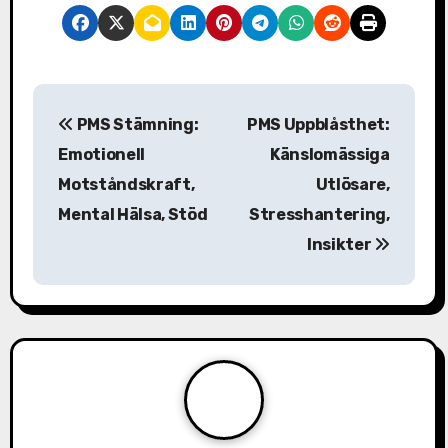
P
PMS Stämning:
PMS Uppblåsthet:
o
Emotionell
Känslomässiga
s
Motståndskraft,
Utlösare,
Mental Hälsa, Stöd
Stresshantering,
t
Insikter
n
a
v
i
g