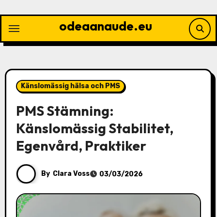
Skip
to
odeaanaude.eu
content
Känslomässig hälsa och PMS
PMS Stämning:
Känslomässig Stabilitet,
Egenvård, Praktiker
By
Clara Voss
03/03/2026