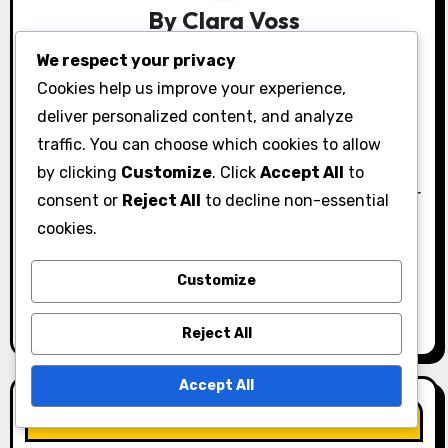
a
By
Clara Voss
t
Clara Voss är en wellnessförespråkare och
We respect your privacy
författare som är dedikerad till att hjälpa kvinnor
Cookies help us improve your experience,
i
att navigera genom komplexiteten i sina
deliver personalized content, and analyze
o
menstruationscykler. Med en bakgrund inom
traffic. You can choose which cookies to allow
holistisk hälsa delar hon insikter om PMS-
by clicking
Customize
. Click
Accept All
to
n
uppsvällning och humörhantering, vilket ger kvinnor
consent or
Reject All
to decline non-essential
över 30 möjlighet att omfamna sina kroppar och
cookies.
planera sina liv i harmoni med sina cykler. Clara tror
att förståelsen för sin egen kropp är nyckeln till ett
Customize
lyckligare och hälsosammare liv.
Reject All
Accept All
Related Post