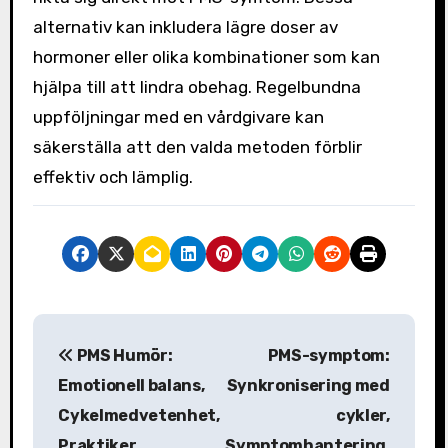
alternativ kan inkludera lägre doser av
hormoner eller olika kombinationer som kan
hjälpa till att lindra obehag. Regelbundna
uppföljningar med en vårdgivare kan
säkerställa att den valda metoden förblir
effektiv och lämplig.
P
PMS Humör:
PMS-symptom:
o
Emotionell balans,
Synkronisering med
s
Cykelmedvetenhet,
cykler,
Praktiker
Symptomhantering,