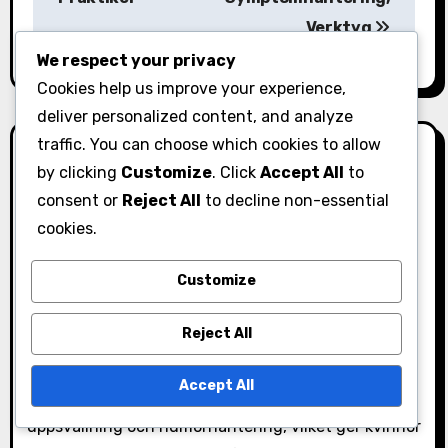
t
Verktyg
n
We respect your privacy
a
Cookies help us improve your experience,
deliver personalized content, and analyze
v
traffic. You can choose which cookies to allow
i
by clicking
Customize
. Click
Accept All
to
consent or
Reject All
to decline non-essential
g
cookies.
a
By
Clara Voss
Customize
t
Clara Voss är en wellnessförespråkare och
författare som är dedikerad till att hjälpa kvinnor
i
Reject All
att navigera genom komplexiteten i sina
o
menstruationscykler. Med en bakgrund inom
Accept All
holistisk hälsa delar hon insikter om PMS-
n
uppsvällning och humörhantering, vilket ger kvinnor