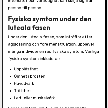
intensitet och varaktighet kan skilja sig från
person till person.
Fysiska symtom under den
luteala fasen
Under den luteala fasen, som inträffar efter
ägglossning och före menstruation, upplever
många individer en rad fysiska symtom. Vanliga
fysiska symtom inkluderar:
Uppblåsthet
Ömhet i brösten
Huvudvärk
Trötthet
Led- eller muskelvärk