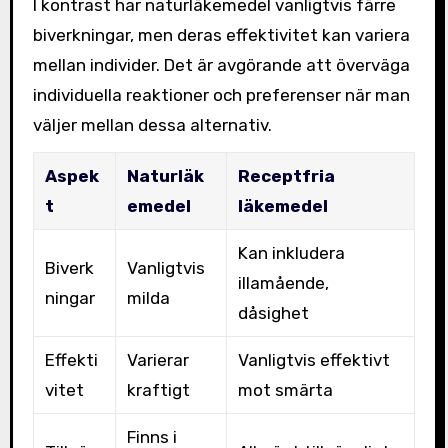
I kontrast har naturläkemedel vanligtvis färre
biverkningar, men deras effektivitet kan variera
mellan individer. Det är avgörande att överväga
individuella reaktioner och preferenser när man
väljer mellan dessa alternativ.
Aspek
Naturläk
Receptfria
t
emedel
läkemedel
Kan inkludera
Biverk
Vanligtvis
illamående,
ningar
milda
dåsighet
Effekti
Varierar
Vanligtvis effektivt
vitet
kraftigt
mot smärta
Finns i