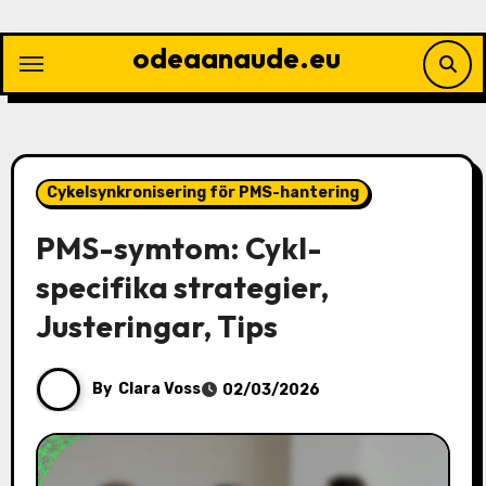
Skip
to
odeaanaude.eu
content
Cykelsynkronisering för PMS-hantering
PMS-symtom: Cykl-
specifika strategier,
Justeringar, Tips
By
Clara Voss
02/03/2026