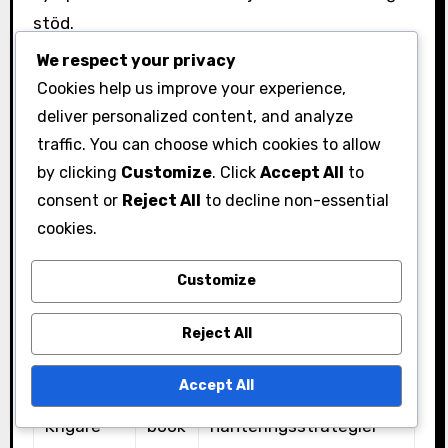
stöd.
We respect your privacy
Plat
Cookies help us improve your experience,
Gruppna
tfor
Fokusområde
deliver personalized content, and analyze
mn
m
traffic. You can choose which cookies to allow
by clicking
Customize
. Click
Accept All
to
PMS
Face
consent or
Reject All
to decline non-essential
Stödgrup
Allmänt stöd och råd
book
cookies.
p
Customize
Kvinnors
Red
Hälsodiskussioner och
Häls
dit
personliga berättelser
Reject All
Forum
Accept All
PMS
Face
Styrka och
Krigare
book
hanteringsstrategier