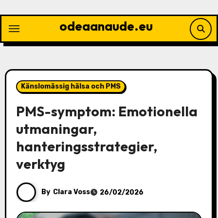
Skip
to
odeaanaude.eu
content
Känslomässig hälsa och PMS
PMS-symptom: Emotionella
utmaningar,
hanteringsstrategier,
verktyg
By
Clara Voss
26/02/2026