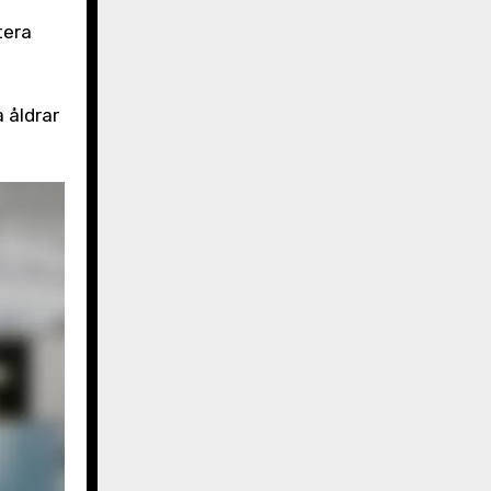
tera
a åldrar