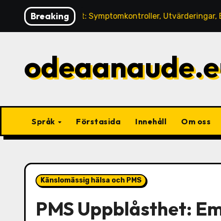
Skip
Breaking
Uppblåsthet: Symptomkontroller, Utvärderingar, Bedömnin
to
content
odeaanaude.e
Språk
Förstasida
Innehåll
Om oss
Känslomässig hälsa och PMS
PMS Uppblåsthet: Em