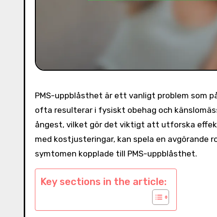
PMS-uppblåsthet är ett vanligt problem som på
ofta resulterar i fysiskt obehag och känslomässig
ångest, vilket gör det viktigt att utforska effe
med kostjusteringar, kan spela en avgörande ro
symtomen kopplade till PMS-uppblåsthet.
Key sections in the article: