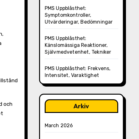
PMS Uppblåsthet:
Symptomkontroller,
Utvärderingar, Bedömningar
n,
PMS Uppblåsthet:
a
Känslomässiga Reaktioner,
Självmedvetenhet, Tekniker
PMS Uppblåsthet: Frekvens,
Intensitet, Varaktighet
llstånd
d och
Arkiv
et
March 2026