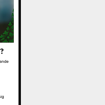
t?
nande
sig