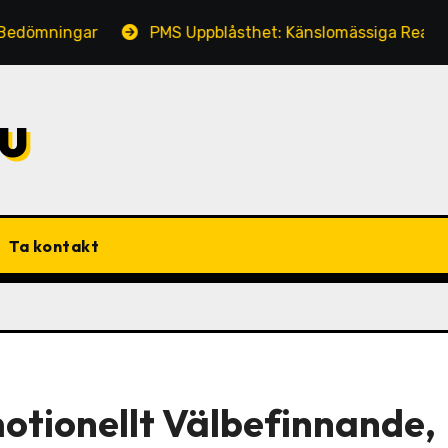
gar
PMS Uppblåsthet: Känslomässiga Reaktioner, Själ
u
Ta kontakt
otionellt Välbefinnande,