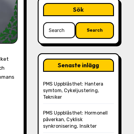
Sök
Search
for:
lket
Senaste inlägg
ch
sammans
PMS Uppblåsthet: Hantera
symtom, Cykeljustering,
Tekniker
PMS Uppblåsthet: Hormonell
påverkan, Cyklisk
synkronisering, Insikter