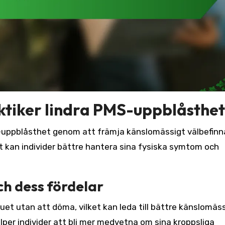
ktiker lindra PMS-uppblåsthe
S-uppblåsthet genom att främja känslomässigt välbefin
 kan individer bättre hantera sina fysiska symtom och
ch dess fördelar
t utan att döma, vilket kan leda till bättre känslomäs
lper individer att bli mer medvetna om sina kroppsliga