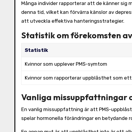
Många individer rapporterar att de känner sig
denna tid, vilket kan förvärra känslor av depre
att utveckla effektiva hanteringsstrategier.
Statistik om förekomsten a
Statistik
Kvinnor som upplever PMS-symtom
Kvinnor som rapporterar uppblåsthet som e
Vanliga missuppfattningar
En vanlig missuppfattning är att PMS-uppblåst
spelar hormonella förändringar en betydande roll
En annan myt är att uppblåsthet inte är ett all