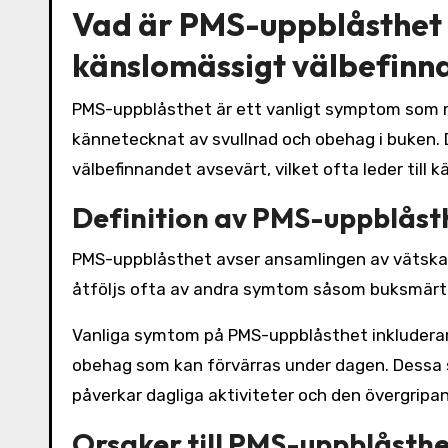
Vad är PMS-uppblåsthet 
känslomässigt välbefinn
PMS-uppblåsthet är ett vanligt symptom som m
kännetecknat av svullnad och obehag i buken.
välbefinnandet avsevärt, vilket ofta leder till 
Definition av PMS-uppblåst
PMS-uppblåsthet avser ansamlingen av vätska 
åtföljs ofta av andra symtom såsom buksmärtor
Vanliga symtom på PMS-uppblåsthet inkluderar e
obehag som kan förvärras under dagen. Dessa sym
påverkar dagliga aktiviteter och den övergripan
Orsaker till PMS-uppblåsth