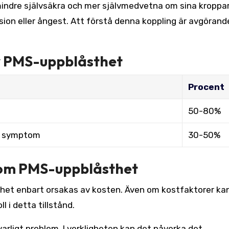
 mindre självsäkra och mer självmedvetna om sina kroppa
ssion eller ångest. Att förstå denna koppling är avgörand
v PMS-uppblåsthet
Procent
50-80%
tt symptom
30-50%
 om PMS-uppblåsthet
het enbart orsakas av kosten. Även om kostfaktorer kan
 i detta tillstånd.
varligt problem. I verkligheten kan det påverka det