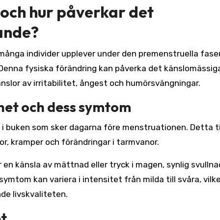
och hur påverkar det
ande?
ånga individer upplever under den premenstruella fase
 Denna fysiska förändring kan påverka det känslomässig
känslor av irritabilitet, ångest och humörsvängningar.
het och dess symtom
i buken som sker dagarna före menstruationen. Detta ti
, kramper och förändringar i tarmvanor.
n känsla av mättnad eller tryck i magen, synlig svullna
tom kan variera i intensitet från milda till svåra, vilk
de livskvaliteten.
et