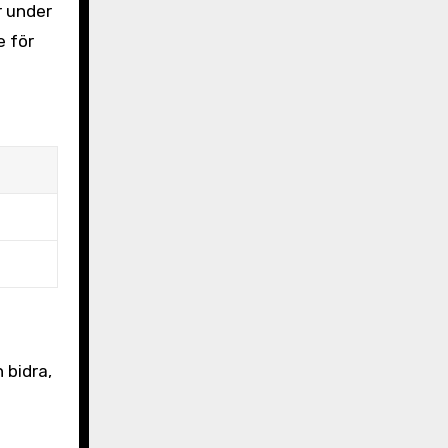
r under
e för
 bidra,